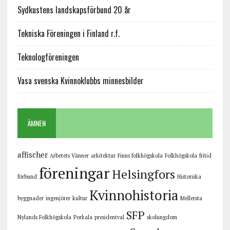
Sydkustens landskapsförbund 20 år
Tekniska Föreningen i Finland r.f.
Teknologföreningen
Vasa svenska Kvinnoklubbs minnesbilder
ÄMNEN
affischer
Arbetets Vänner
arkitektur
Finns folkhögskola
Folkhögskola
fritid
föreningar
Helsingfors
förbund
Historiska
Kvinnohistoria
byggnader
ingenjörer
kultur
Mellersta
SFP
Nylands Folkhögskola
Porkala
presidentval
skolungdom