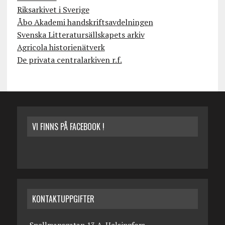
Riksarkivet i Sverige
Åbo Akademi handskriftsavdelningen
Svenska Litteratursällskapets arkiv
Agricola historienätverk
De privata centralarkiven r.f.
VI FINNS PÅ FACEBOOK !
KONTAKTUPPGIFTER