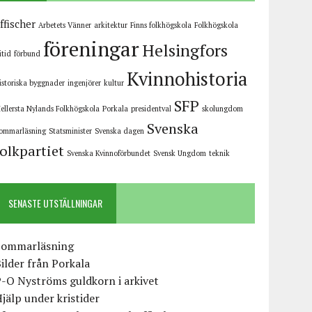
ffischer
Arbetets Vänner
arkitektur
Finns folkhögskola
Folkhögskola
föreningar
Helsingfors
ritid
förbund
Kvinnohistoria
istoriska byggnader
ingenjörer
kultur
SFP
ellersta Nylands Folkhögskola
Porkala
presidentval
skolungdom
Svenska
ommarläsning
Statsminister
Svenska dagen
folkpartiet
Svenska Kvinnoförbundet
Svensk Ungdom
teknik
SENASTE UTSTÄLLNINGAR
Sommarläsning
ilder från Porkala
-O Nyströms guldkorn i arkivet
jälp under kristider