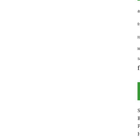
a
f
H
M
S
B
P
H