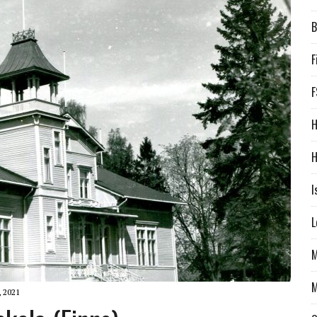
B
F
F
H
H
I
L
M
M
 2021