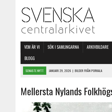
VEM ÄR VI
SÖK I SAMLINGARNA
ARKIVBILDARE
BLOGG
SENASTE NYTT
JANUARI 29, 2026
|
BILDER FRÅN PORKALA
MARS 20, 2025
|
P-O NYSTRÖMS GULDKORN I ARKIVET
Mellersta Nylands Folkhögs
NOVEMBER 8, 2024
|
HJÄLP UNDER KRISTIDER
MAJ 3, 2024
|
SFP:S EUROPAPARLAMENTSVALSAFFISCHER
JUNI 11, 2026
|
SOMMARLÄSNING