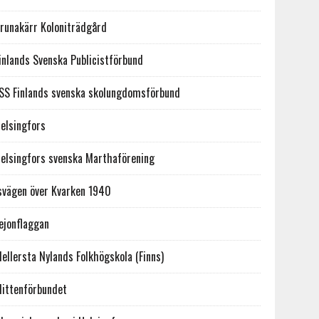
runakärr Koloniträdgård
inlands Svenska Publicistförbund
SS Finlands svenska skolungdomsförbund
elsingfors
elsingfors svenska Marthaförening
svägen över Kvarken 1940
ejonflaggan
ellersta Nylands Folkhögskola (Finns)
ittenförbundet