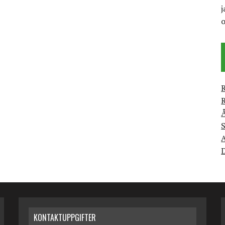
j
R
R
S
A
D
KONTAKTUPPGIFTER