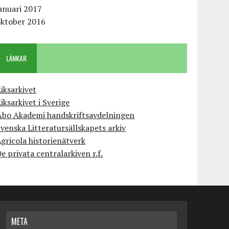
anuari 2017
oktober 2016
LÄNKAR
iksarkivet
iksarkivet i Sverige
Åbo Akademi handskriftsavdelningen
venska Litteratursällskapets arkiv
gricola historienätverk
e privata centralarkiven r.f.
META