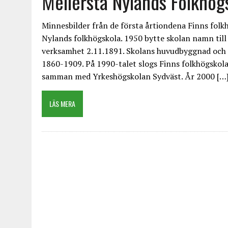
Mellersta Nylands Folkhögs
Minnesbilder från de första årtiondena Finns fol
Nylands folkhögskola. 1950 bytte skolan namn till
verksamhet 2.11.1891. Skolans huvudbyggnad och 
1860-1909. På 1990-talet slogs Finns folkhögskola 
samman med Yrkeshögskolan Sydväst. År 2000 […
LÄS MERA