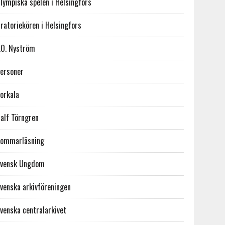
lympiska spelen i Helsingfors
ratoriekören i Helsingfors
.O. Nyström
ersoner
orkala
alf Törngren
ommarläsning
vensk Ungdom
venska arkivföreningen
venska centralarkivet