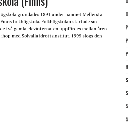
kola (Finns)
O
O
khögskola grundades 1891 under namnet Mellersta
 Finns folkhögskola. Folkhögskolan startade sin
P
de två gamla elevinternaten uppfördes mellan åren
ihop med Solvalla idrottsinstitut. 1995 slogs den
P
]
P
R
S
S
S
S