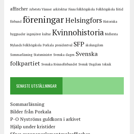
affischer
Arbetets Vänner
arkitektur
Finns folkhögskola
Folkhögskola
fritid
föreningar
Helsingfors
förbund
Historiska
Kvinnohistoria
byggnader
ingenjörer
kultur
Mellersta
SFP
Nylands Folkhögskola
Porkala
presidentval
skolungdom
Svenska
Sommarläsning
Statsminister
Svenska dagen
folkpartiet
Svenska Kvinnoförbundet
Svensk Ungdom
teknik
SENASTE UTSTÄLLNINGAR
Sommarläsning
Bilder från Porkala
P-O Nyströms guldkorn i arkivet
Hjälp under kristider
Sfp:s europaparlamentsvalsaffischer