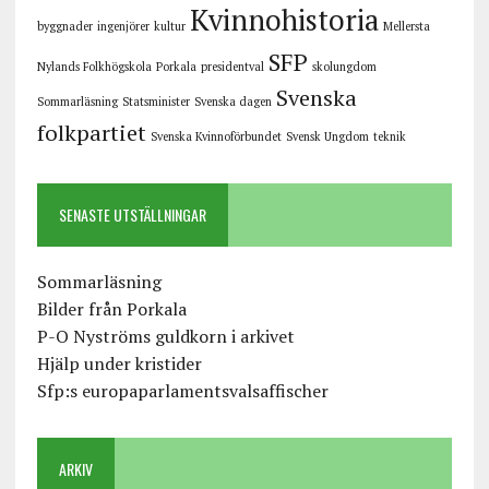
Kvinnohistoria
byggnader
ingenjörer
kultur
Mellersta
SFP
Nylands Folkhögskola
Porkala
presidentval
skolungdom
Svenska
Sommarläsning
Statsminister
Svenska dagen
folkpartiet
Svenska Kvinnoförbundet
Svensk Ungdom
teknik
SENASTE UTSTÄLLNINGAR
Sommarläsning
Bilder från Porkala
P-O Nyströms guldkorn i arkivet
Hjälp under kristider
Sfp:s europaparlamentsvalsaffischer
ARKIV