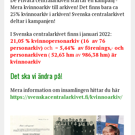
De Privata centralarkiven startar en kampanj -
Mera kvinnoarkiv till arkiven! Det finns bara ca
25% kvinnoarkiv i arkiven! Svenska centralarkivet
deltar i kampanjen!
I Svenska centralarkivet finns i januari 2022:
21,05 % kvinnopersonarkiv (16 av 76
personarkiv)
och
= 5,44% av förenings,- och
personarkiven
(
52,63 hm
av
986,38 hm) är
kvinnoarkiv
Det ska vi ändra på!
Mera information om insamlingen hittar du här
https://svenskacentralarkivet.fi/kvinnoarkiv/