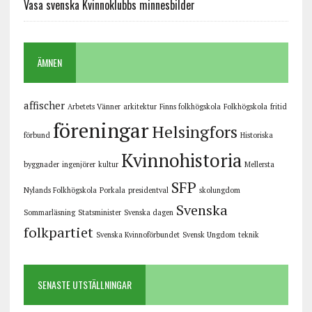
Vasa svenska Kvinnoklubbs minnesbilder
ÄMNEN
affischer
Arbetets Vänner
arkitektur
Finns folkhögskola
Folkhögskola
fritid
föreningar
Helsingfors
förbund
Historiska
Kvinnohistoria
byggnader
ingenjörer
kultur
Mellersta
SFP
Nylands Folkhögskola
Porkala
presidentval
skolungdom
Svenska
Sommarläsning
Statsminister
Svenska dagen
folkpartiet
Svenska Kvinnoförbundet
Svensk Ungdom
teknik
SENASTE UTSTÄLLNINGAR