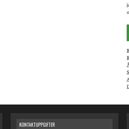
j
R
R
S
A
D
KONTAKTUPPGIFTER