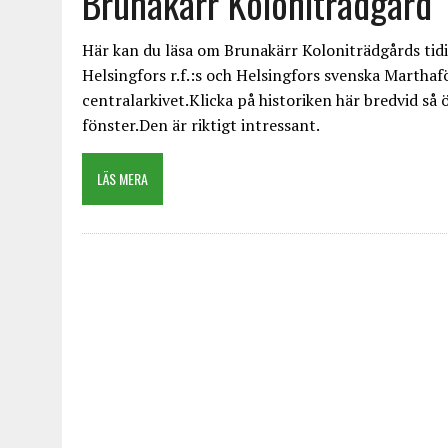
Brunakärr Koloniträdgård
Här kan du läsa om Brunakärr Koloniträdgårds tidi
Helsingfors r.f.:s och Helsingfors svenska Marthafö
centralarkivet.Klicka på historiken här bredvid så 
fönster.Den är riktigt intressant.
LÄS MERA