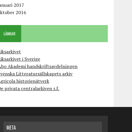
anuari 2017
oktober 2016
LÄNKAR
iksarkivet
iksarkivet i Sverige
Åbo Akademi handskriftsavdelningen
venska Litteratursällskapets arkiv
gricola historienätverk
e privata centralarkiven r.f.
META