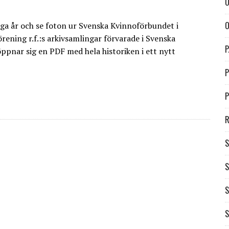
O
O
ga år och se foton ur Svenska Kvinnoförbundet i
rening r.f.:s arkivsamlingar förvarade i Svenska
P
öppnar sig en PDF med hela historiken i ett nytt
P
P
R
S
S
S
S