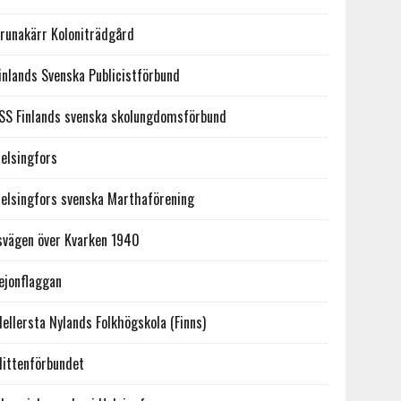
runakärr Koloniträdgård
inlands Svenska Publicistförbund
SS Finlands svenska skolungdomsförbund
elsingfors
elsingfors svenska Marthaförening
svägen över Kvarken 1940
ejonflaggan
ellersta Nylands Folkhögskola (Finns)
ittenförbundet