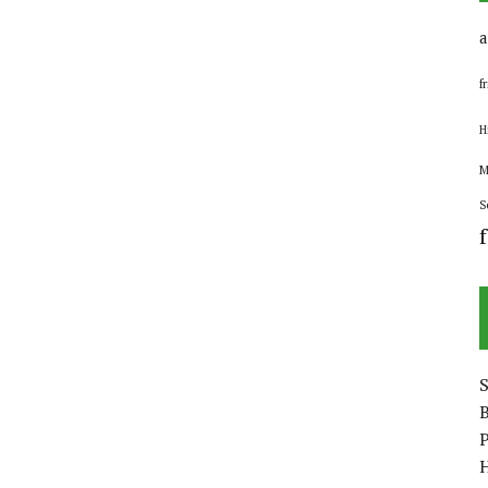
a
f
H
M
S
B
P
H