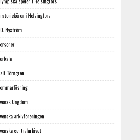
lympiska spelen i Helsingfors
ratoriekören i Helsingfors
.O. Nyström
ersoner
orkala
alf Törngren
ommarläsning
vensk Ungdom
venska arkivföreningen
venska centralarkivet