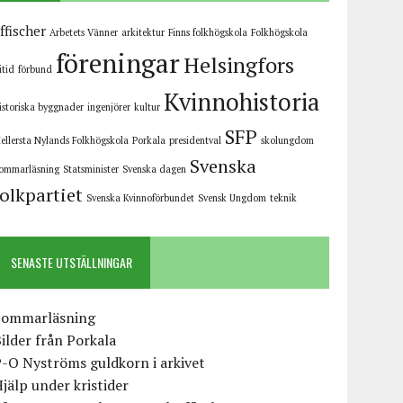
ffischer
Arbetets Vänner
arkitektur
Finns folkhögskola
Folkhögskola
föreningar
Helsingfors
ritid
förbund
Kvinnohistoria
istoriska byggnader
ingenjörer
kultur
SFP
ellersta Nylands Folkhögskola
Porkala
presidentval
skolungdom
Svenska
ommarläsning
Statsminister
Svenska dagen
folkpartiet
Svenska Kvinnoförbundet
Svensk Ungdom
teknik
SENASTE UTSTÄLLNINGAR
Sommarläsning
ilder från Porkala
-O Nyströms guldkorn i arkivet
jälp under kristider