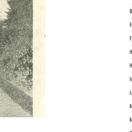
B
F
F
H
H
I
L
M
M