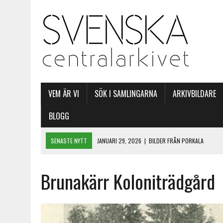
VEM ÄR VI
SÖK I SAMLINGARNA
ARKIVBILDARE
BLOGG
SENASTE NYTT
JANUARI 29, 2026
|
BILDER FRÅN PORKALA
MARS 20, 2025
|
P-O NYSTRÖMS GULDKORN I ARKIVET
Brunakärr Koloniträdgård
NOVEMBER 8, 2024
|
HJÄLP UNDER KRISTIDER
MAJ 3, 2024
|
SFP:S EUROPAPARLAMENTSVALSAFFISCHER
JUNI 11, 2026
|
SOMMARLÄSNING