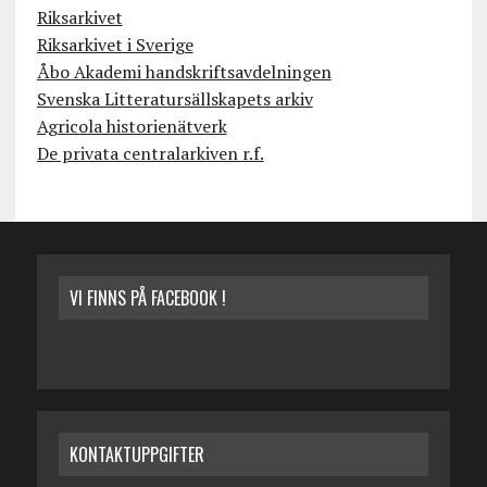
Riksarkivet
Riksarkivet i Sverige
Åbo Akademi handskriftsavdelningen
Svenska Litteratursällskapets arkiv
Agricola historienätverk
De privata centralarkiven r.f.
VI FINNS PÅ FACEBOOK !
KONTAKTUPPGIFTER