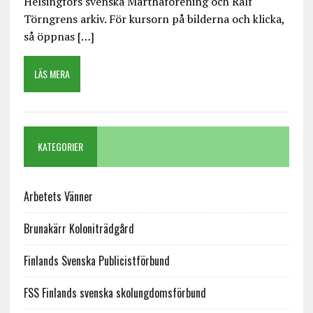
Helsingfors svenska Marthaförening och Ralf
Törngrens arkiv. För kursorn på bilderna och klicka,
så öppnas […]
LÄS MERA
KATEGORIER
Arbetets Vänner
Brunakärr Koloniträdgård
Finlands Svenska Publicistförbund
FSS Finlands svenska skolungdomsförbund