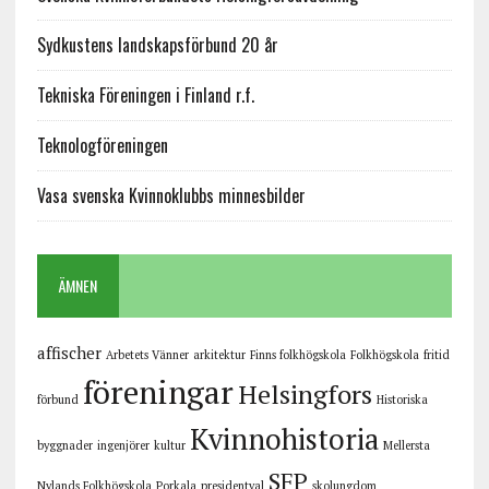
Sydkustens landskapsförbund 20 år
Tekniska Föreningen i Finland r.f.
Teknologföreningen
Vasa svenska Kvinnoklubbs minnesbilder
ÄMNEN
affischer
Arbetets Vänner
arkitektur
Finns folkhögskola
Folkhögskola
fritid
föreningar
Helsingfors
förbund
Historiska
Kvinnohistoria
byggnader
ingenjörer
kultur
Mellersta
SFP
Nylands Folkhögskola
Porkala
presidentval
skolungdom