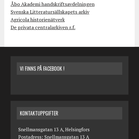
Åbo Akademi handskriftsavdelningen
Svenska Litteratursällskapets arkiv
Agricola historienätverk
De privata centralarkiven r.f.
VI FINNS PÅ FACEBOOK !
KONTAKTUPPGIFTER
Snellmansgatan 13 A, Helsingfors
Postadress: Snellmansgatan 13 A