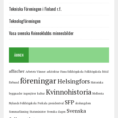
Tekniska Föreningen i Finland r.f.
Teknologföreningen
Vasa svenska Kvinnoklubbs minnesbilder
ÄMNEN
affischer
Arbetets Vänner
arkitektur
Finns folkhögskola
Folkhögskola
fritid
föreningar
Helsingfors
förbund
Historiska
Kvinnohistoria
byggnader
ingenjörer
kultur
Mellersta
SFP
Nylands Folkhögskola
Porkala
presidentval
skolungdom
Svenska
Sommarläsning
Statsminister
Svenska dagen