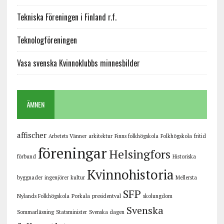
Tekniska Föreningen i Finland r.f.
Teknologföreningen
Vasa svenska Kvinnoklubbs minnesbilder
ÄMNEN
affischer
Arbetets Vänner
arkitektur
Finns folkhögskola
Folkhögskola
fritid
föreningar
Helsingfors
förbund
Historiska
Kvinnohistoria
byggnader
ingenjörer
kultur
Mellersta
SFP
Nylands Folkhögskola
Porkala
presidentval
skolungdom
Svenska
Sommarläsning
Statsminister
Svenska dagen