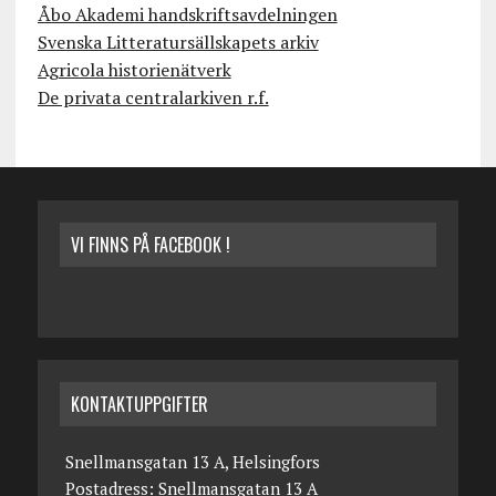
Åbo Akademi handskriftsavdelningen
Svenska Litteratursällskapets arkiv
Agricola historienätverk
De privata centralarkiven r.f.
VI FINNS PÅ FACEBOOK !
KONTAKTUPPGIFTER
Snellmansgatan 13 A, Helsingfors
Postadress: Snellmansgatan 13 A