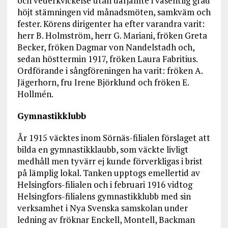
och vederkvickelse utan därjämte i väsentlig grad
höjt stämningen vid månadsmöten, samkväm och
fester. Körens dirigenter ha efter varandra varit:
herr B. Holmström, herr G. Mariani, fröken Greta
Becker, fröken Dagmar von Nandelstadh och,
sedan hösttermin 1917, fröken Laura Fabritius.
Ordförande i sångföreningen ha varit: fröken A.
Jägerhorn, fru Irene Björklund och fröken E.
Hollmén.
Gymnastikklubb
År 1915 väcktes inom Sörnäs-filialen förslaget att
bilda en gymnastikklaubb, som väckte livligt
medhåll men tyvärr ej kunde förverkligas i brist
på lämplig lokal. Tanken upptogs emellertid av
Helsingfors-filialen och i februari 1916 vidtog
Helsingfors-filialens gymnastikklubb med sin
verksamhet i Nya Svenska samskolan under
ledning av fröknar Enckell, Montell, Backman