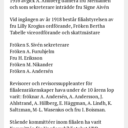
1916 avgick A. Andberg dåmera fru Meriläinen
och som sekreterare inträdde fru Signe Aivén
Vid ingången av år 1918 består filialstyrelsen av
fru Lilly Krogius ordförande, Fröken Bertha
Tabelle viceordförande och skattmästare
Fröken S. Sivén sekreterare
Fröken A. Furuhjelm
Fru H. Eriksson
Fröken M. Nikander
Fröken A. Andersén
Revisorer och revisorssuppleanter för
filialensräkenskaper hava under de 10 årens lop
varit: fröknar A. Andersén, A. Andersson, J.
Ahlstrand, A. Hillberg, E. Häggman, A. Lindh, K.
Saltzman, M-L. Wasenius och fru I. Boisman.
Stående kommittéer inom filialen ha varit