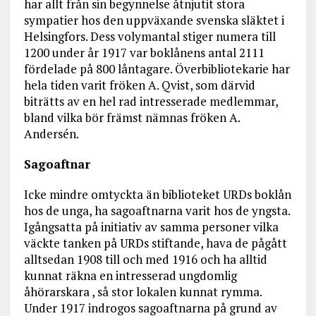
har allt från sin begynnelse åtnjutit stora
sympatier hos den uppväxande svenska släktet i
Helsingfors. Dess volymantal stiger numera till
1200 under år 1917 var boklånens antal 2111
fördelade på 800 låntagare. Överbibliotekarie har
hela tiden varit fröken A. Qvist, som därvid
biträtts av en hel rad intresserade medlemmar,
bland vilka bör främst nämnas fröken A.
Andersén.
Sagoaftnar
Icke mindre omtyckta än biblioteket URDs boklån
hos de unga, ha sagoaftnarna varit hos de yngsta.
Igångsatta på initiativ av samma personer vilka
väckte tanken på URDs stiftande, hava de pågått
alltsedan 1908 till och med 1916 och ha alltid
kunnat räkna en intresserad ungdomlig
åhörarskara , så stor lokalen kunnat rymma.
Under 1917 indrogos sagoaftnarna på grund av