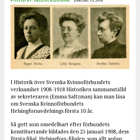
POSTED BY:
HELENA KAJANDER
JANUARI 15, 2018
I Historik över Svenska Kvinnoförbundets
verksamhet 1908-1918 Historiken sammanställd
av sekreteraren (Emma Saltzman) kan man läsa
om Svenska Kvinnoförbundets
Helsingforsavdelnings första 10 år.
Så gott som omedelbart efter förbundets
konstituerande bildades den 25 januari 1908, dess
första filial, Helsingfors-filialen, som allt sedan