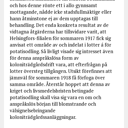
och hos denne rönte ett i allo gynnsamt
mottagande, nådde icke stadsfullmäktige eller
hann åtminstone ej av dem upptagas till
behandling. Det enda konkreta resultat av de
vidtagna åtgärderna har tillsvidare varit, att
Helsingfors-filialen för sommaren 1917 fick sig
anvisat ett område av och indelat i lotter á för
potatisodling. Så livligt visade sig intresset även
för denna anspråkslösa form av
koloniträdgårdsdrift vara, att efterfrågan på
lotter översteg tillgången. Utsikt förefinnes att
jämnväl för sommaren 1918 få förfoga över
samma område. Återstår hoppet att denna av
kriget och livsmedelsbristen betingade
potatisodling skall visa sig vara en om och
anspråkslös början till blomstrande och
välsignelsebringande
koloniträdgårdssanläggningar.