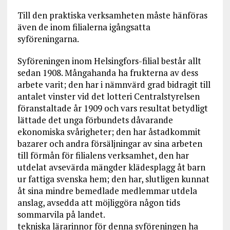
Till den praktiska verksamheten måste hänföras
även de inom filialerna igångsatta
syföreningarna.
Syföreningen inom Helsingfors-filial består allt
sedan 1908. Mångahanda ha frukterna av dess
arbete varit; den har i nämnvärd grad bidragit till
antalet vinster vid det lotteri Centralstyrelsen
föranstaltade år 1909 och vars resultat betydligt
lättade det unga förbundets dåvarande
ekonomiska svårigheter; den har åstadkommit
bazarer och andra försäljningar av sina arbeten
till förmån för filialens verksamhet, den har
utdelat avsevärda mängder klädesplagg åt barn
ur fattiga svenska hem; den har, slutligen kunnat
åt sina mindre bemedlade medlemmar utdela
anslag, avsedda att möjliggöra någon tids
sommarvila på landet.
tekniska lärarinnor för denna syföreningen ha