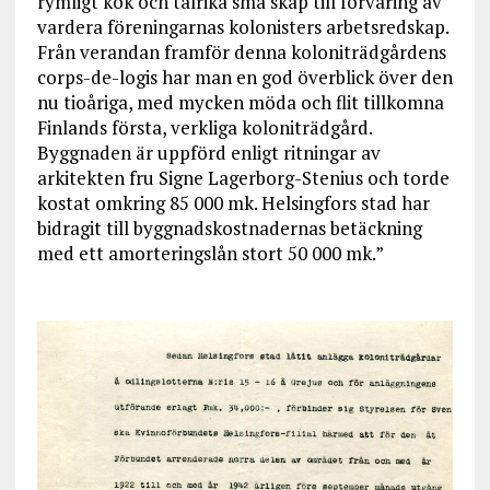
rymligt kök och talrika små skåp till förvaring av
vardera föreningarnas kolonisters arbetsredskap.
Från verandan framför denna koloniträdgårdens
corps-de-logis har man en god överblick över den
nu tioåriga, med mycken möda och flit tillkomna
Finlands första, verkliga koloniträdgård.
Byggnaden är uppförd enligt ritningar av
arkitekten fru Signe Lagerborg-Stenius och torde
kostat omkring 85 000 mk. Helsingfors stad har
bidragit till byggnadskostnadernas betäckning
med ett amorteringslån stort 50 000 mk.”