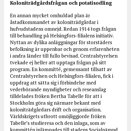
Koloniträdgårdsfrågan och potatisodling
En annan mycket omhuldad plan är
åstadkommandet av koloniträdgårdar i
hufvudstadens omnejd. Redan 1914 togs frågan
till behandling på Helsingfors-filialens initiativ.
Nyttan av dylika anläggningar för storstäders
befolkning är uppenbar och genom erfarenheten
i andra länder till fullo bevisad. Centralstyrelsen
tvekade ej heller att upptaga frågan på sitt
program. En kommitté, gemensamt tillsatt av
Centralstyrelsen och Helsingfors-filialen, fick i
uppdrag att sätta sig i förbindelse med
vederbörande myndigheter och reseanslag
tilldelades fröken Bertha Tabelle för att i
Stockholm göra sig närmare bekant med
koloniträdgårdars drift och organisation.
Världskrigets utbrott omöjliggjorde fröken
Tabelle’s studieresa och den inlaga, som av
kommittén inlämnades till stadens Socialnämnd