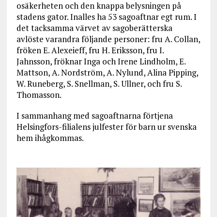
osäkerheten och den knappa belysningen på
stadens gator. Inalles ha 53 sagoaftnar egt rum. I
det tacksamma värvet av sagoberätterska
avlöste varandra följande personer: fru A. Collan,
fröken E. Alexeieff, fru H. Eriksson, fru I.
Jahnsson, fröknar Inga och Irene Lindholm, E.
Mattson, A. Nordström, A. Nylund, Alina Pipping,
W. Runeberg, S. Snellman, S. Ullner, och fru S.
Thomasson.
I sammanhang med sagoaftnarna förtjena
Helsingfors-filialens julfester för barn ur svenska
hem ihågkommas.