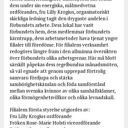
dess under sin energiska, målmedvetna
ordförandes, fru Lilly Krogius, organisatoriskt
skickliga ledning tagit den drygaste andelen i
förbundets arbete. Dess lokal har varit
förbundets hem, dess medlemmar förbundets
kärntrupp, dess arbetsmetoder hava tjenat yngre
filialer till föredöme. För filialens verksamhet
redogöres längre fram i den allmänna översikten
över förbundets olika arbetsgrenar. Här må blott
särskilt påpekas dess regelbundna månadsmöten,
så väl egnade att genom upprepad förtrolig
samvaro fördjupa och stärka
samhörighetskänslan och föda samförstånd
mellan svenska kvinnor av olika samhällsklasser,
olika förmögenhetsvillkor och olika levnadskall.
Filialens första styrelse utgjordes av:
Fru Lilly Krogius ordförande
Fröken Rose-Marie Holsti viceordförande